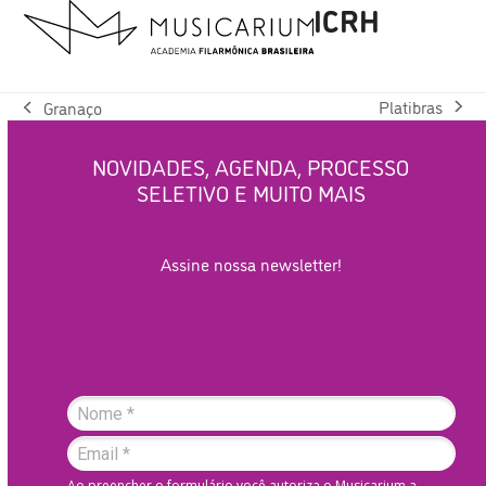
ICRH
Open
Close
Skip
to
mobile
mobile
content
menu
menu
Platibras
Granaço
next
previous
post:
post:
NOVIDADES, AGENDA, PROCESSO
SELETIVO E MUITO MAIS
Assine nossa newsletter!
Ao preencher o formulário você autoriza o Musicarium a