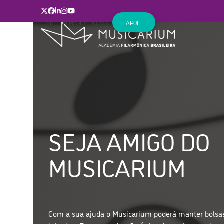
Skip
Twitter
Facebook
LinkedIn
Instagram
YouTube
to
SITE EM MANUTENÇÃO
APOIE
content
SEJA AMIGO DO
MUSICARIUM
Com a sua ajuda o Musicarium poderá manter bolsas 