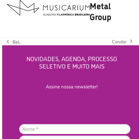
Metal
Open
Close
Skip
to
mobile
mobile
Group
content
menu
menu
Condor
BeL
next
previous
post:
post:
NOVIDADES, AGENDA, PROCESSO
SELETIVO E MUITO MAIS
Assine nossa newsletter!